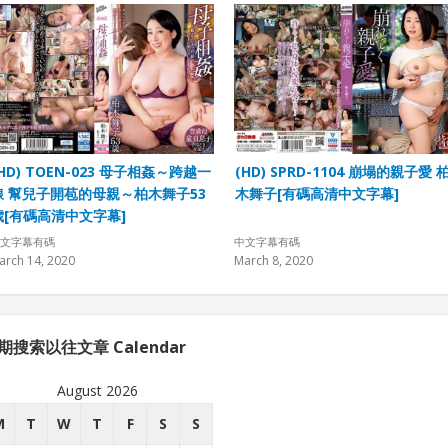
(HD) TOEN-023 母子相姦～跨越一
(HD) SPRD-1104 崩塌的親子愛 
線 幫兒子開苞的母親～柏木舞子53
木舞子[有碼高清中文字幕]
歳[有碼高清中文字幕]
文字幕有碼
中文字幕有碼
arch 14, 2020
March 8, 2020
期搜索以往文章 Calendar
August 2026
M
T
W
T
F
S
S