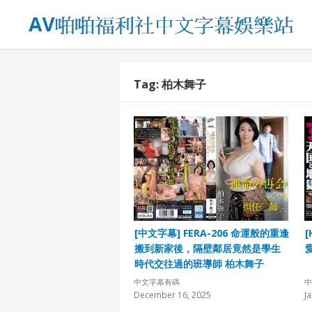
Tag:
柏木舞子
[中文字幕] FERA-206 命運般的重逢
[
搬到新家後，隔壁鄰居竟然是學生
時代交往過的班導師 柏木舞子
中文字幕有碼
中
December 16, 2025
J