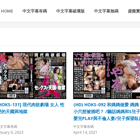
HOME
中文字幕有碼
中文字幕破壞版
中文字幕無碼
虛擬實境
HOKS-131] 現代肉欲劇場 女人 性
(HD) HOKS-092 和媽媽做愛 媽
愛的天國與地獄
小穴想被插吧？ /聽話媽媽和S兒子
嬰兒PLAY與不倫人妻/兒子探望臥
媽媽/媽媽超愛我的肉棒[有碼高清
文字幕有碼
中文字幕有碼
文字幕]
anuary 6, 2023
April 14, 2021