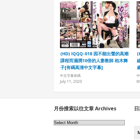
(HD) IQQQ-018 因不能出聲的高潮
課程而濕潤10倍的人妻教師 柏木舞
子[有碼高清中文字幕]
中文字幕有碼
中
July 11, 2020
M
月份搜索以往文章 Archives
日
月
份
搜