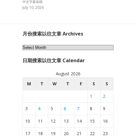
中文字幕有碼
July 10, 2026
月份搜索以往文章 Archives
月
份
日期搜索以往文章 Calendar
搜
索
August 2026
以
往
M
T
W
T
F
S
S
文
1
2
章
Archives
3
4
5
6
7
8
9
10
11
12
13
14
15
16
17
18
19
20
21
22
23