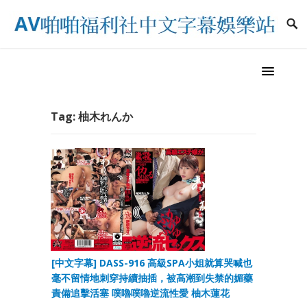
Tag:
柚木れんか
[中文字幕] DASS-916 高級SPA小姐就算哭喊也
毫不留情地刺穿持續抽插，被高潮到失禁的媚藥
責備追擊活塞 噗嚕噗嚕逆流性愛 柚木蓮花